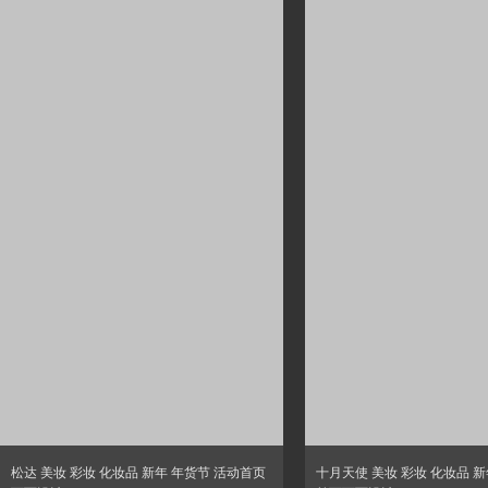
松达 美妆 彩妆 化妆品 新年 年货节 活动首页
十月天使 美妆 彩妆 化妆品 新