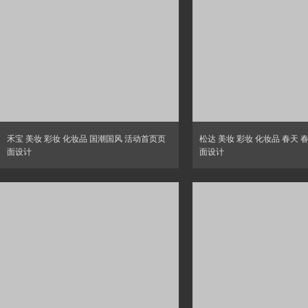
禾宝 美妆 彩妆 化妆品 国潮国风 活动首页页
松达 美妆 彩妆 化妆品 春天 
面设计
面设计