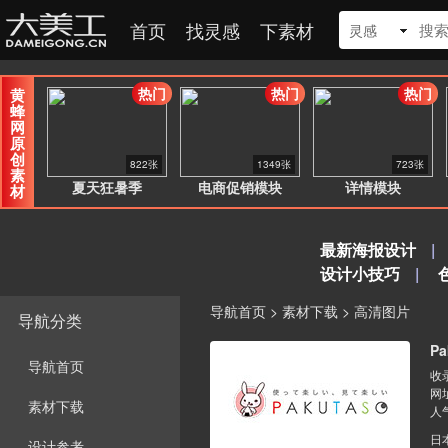
首页
找灵感
下素材
灵感
热门
热门
热门
黄
蜂
网
原
创
822张
1349张
723张
素
夏天狂暑季
电商促销模块
详情模块
材
最新海报设计
|
设计小技巧
|
导航首页
>
素材下载
>
高清图片
导航分类
Pa
导航首页
收录
网
素材下载
人
日
设计参考