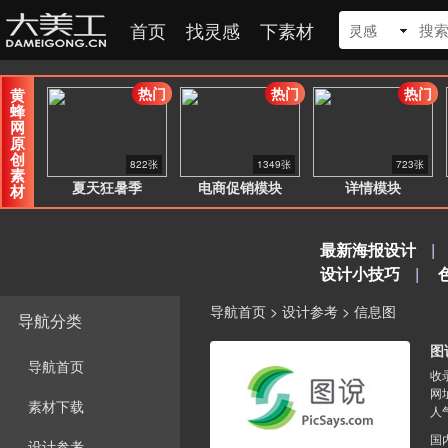
首页
找灵感
下素材
灵感
热门
热门
热门
黄
蜂
网
原
创
822张
1349张
723张
素
夏天狂暑季
电商促销模块
详情模块
材
最新海报设计
|
设计小技巧
|
导航首页
>
设计参考
>
信息图
导航分类
图
导航首页
收录
网
素材下载
人
国
设计参考