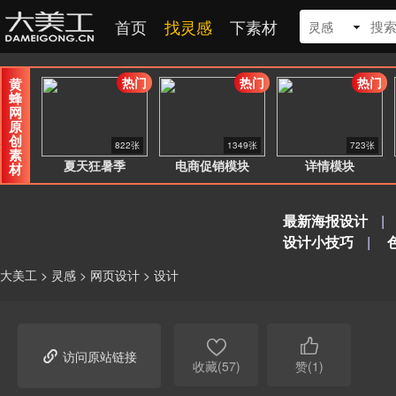
首页
找灵感
下素材
灵感
热门
热门
热门
黄
蜂
网
原
创
822张
1349张
723张
素
夏天狂暑季
电商促销模块
详情模块
材
最新海报设计
|
设计小技巧
|
大美工
>
灵感
>
网页设计
>
设计



访问原站链接
收藏(57)
赞(1)