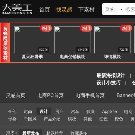
首页
找灵感
下素材
灵感
热门
热门
热门
黄
蜂
网
原
创
822张
1349张
723张
素
夏天狂暑季
电商促销模块
详情模块
材
最新海报设计
|
设计小技巧
|
灵感首页
电商PC首页
电商手机首页
Banne
全部
时尚
设计
房产
汽车
饮食
AppSite
电商
母婴
中国风
产品介绍
模板
其他
红色
橙色
黄
排序：
最新发布
精选推荐
收藏最多