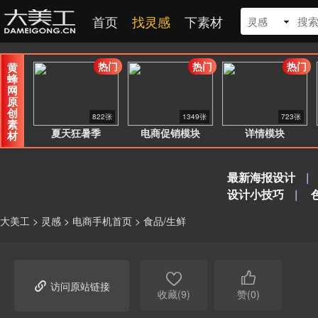
首页
找灵感
下素材
灵感
热门
热门
热门
黄
蜂
网
原
创
822张
1349张
723张
素
夏天狂暑季
电商促销模块
详情模块
材
最新海报设计
|
设计小技巧
|
大美工
>
灵感
>
电商手机首页
>
食品/生鲜



访问原站链接
收藏(9)
赞(0)