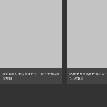
臭宝 螺蛳粉 食品 美食 双十一 双11 大促活动
seamild西麦 燕麦片 食品 双
首页设计
动首页设计