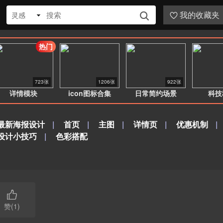
我的收藏夹
灵感


热门
723张
1206张
922张
详情模块
icon图标合集
日常简约场景
科技
最新海报设计
|
首页
|
主图
|
详情页
|
优惠机制
|
设计小技巧
|
色彩搭配

赞(1)