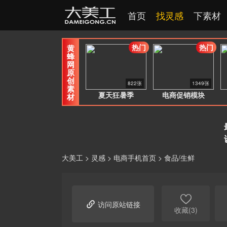
首页
找灵感
下素材
热门
热门
黄
蜂
网
原
创
822张
1349张
素
夏天狂暑季
电商促销模块
材
大美工
>
灵感
>
电商手机首页
>
食品/生鲜


访问原站链接
收藏(3)