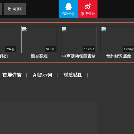


觅灵网
QQ登录
微博登录
734张
326张
1073张
1236张
科幻
黑金高端
电商活动氛围素材
简约背景底纹
首屏弹窗
|
AI提示词
|
材质贴图
|