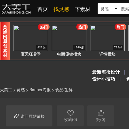
首页
找灵感
下素材
灵感
热门
热门
热门
黄
蜂
网
原
创
822张
1349张
723张
素
夏天狂暑季
电商促销模块
详情模块
材
最新海报设计
|
设计小技巧
|
大美工
>
灵感
>
Banner海报
>
食品/生鲜



访问原站链接
收藏(0)
赞(0)