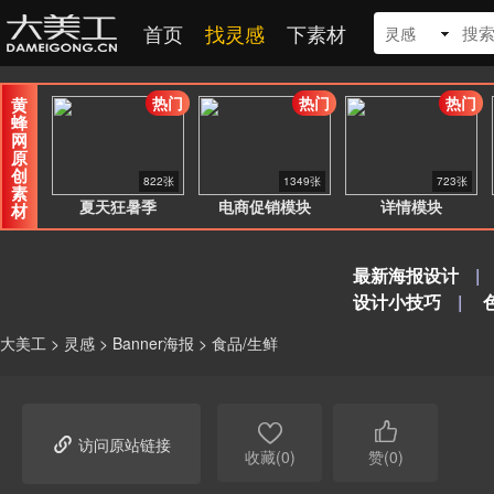
首页
找灵感
下素材
灵感
热门
热门
热门
黄
蜂
网
原
创
822张
1349张
723张
素
夏天狂暑季
电商促销模块
详情模块
材
最新海报设计
|
设计小技巧
|
大美工
>
灵感
>
Banner海报
>
食品/生鲜



访问原站链接
收藏(0)
赞(0)