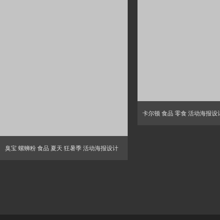
卡尔顿 食品 零食 活动海报设
臭宝 螺蛳粉 食品 夏天 狂暑季 活动海报设计