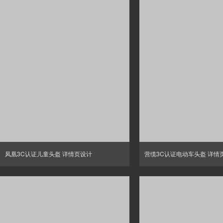
凤凰3C认证儿童头盔 详情页设计
营缆3C认证电动车头盔 详情