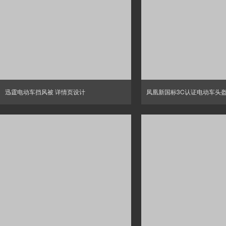
迅霆电动车挡风被 详情页设计
凤凰新国标3C认证电动车头盔