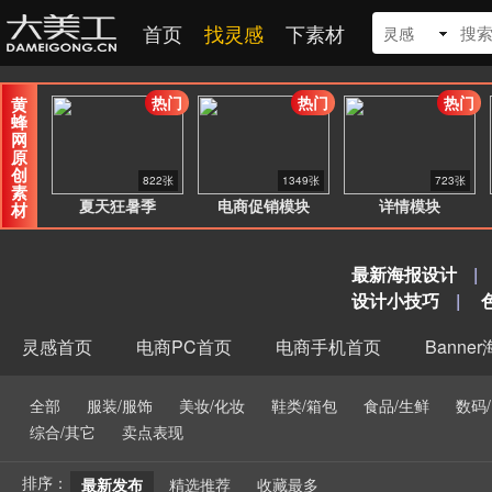
首页
找灵感
下素材
灵感
热门
热门
热门
黄
蜂
网
原
创
822张
1349张
723张
素
夏天狂暑季
电商促销模块
详情模块
材
最新海报设计
|
设计小技巧
|
灵感首页
电商PC首页
电商手机首页
Banne
全部
服装/服饰
美妆/化妆
鞋类/箱包
食品/生鲜
数码
综合/其它
卖点表现
排序：
最新发布
精选推荐
收藏最多