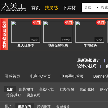
首页
找灵感
下素材
灵感
热门
热门
热门
黄
蜂
网
原
创
822张
1349张
723张
素
夏天狂暑季
电商促销模块
详情模块
材
最新海报设计
|
设计小技巧
|
灵感首页
电商PC首页
电商手机首页
Banne
全部
服装/服饰
美妆/化妆
鞋类/箱包
食品/生鲜
数码
综合/其它
卖点表现
排序：
最新发布
精选推荐
收藏最多