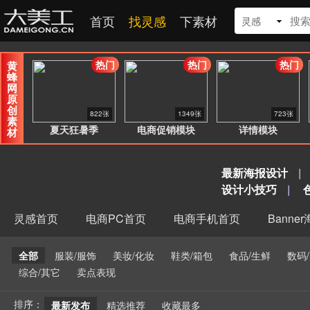
首页
找灵感
下素材
灵感
热门
热门
热门
黄
蜂
网
原
创
822张
1349张
723张
素
夏天狂暑季
电商促销模块
详情模块
材
最新海报设计
|
设计小技巧
|
灵感首页
电商PC首页
电商手机首页
Banne
全部
服装/服饰
美妆/化妆
鞋类/箱包
食品/生鲜
数码
综合/其它
卖点表现
排序：
最新发布
精选推荐
收藏最多