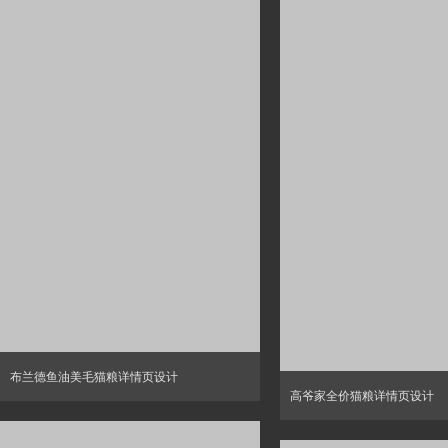
布兰德鱼油美毛猫粮详情页设计
高爷家全价猫粮详情页设计