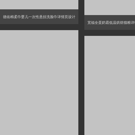
德佑棉柔巾婴儿一次性悬挂洗脸巾详情页设计
宽福全蛋奶霜低温烘焙猫粮详