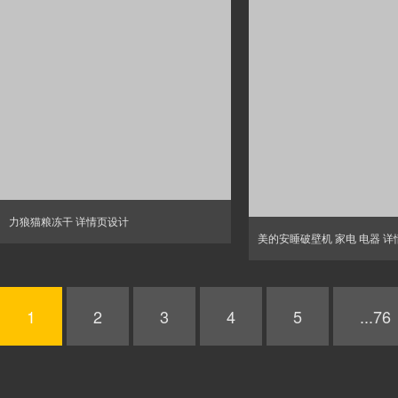
力狼猫粮冻干 详情页设计
美的安睡破壁机 家电 电器 
1
2
3
4
5
...76