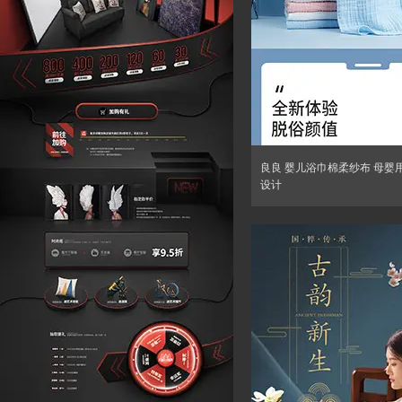
良良 婴儿浴巾棉柔纱布 母婴
设计