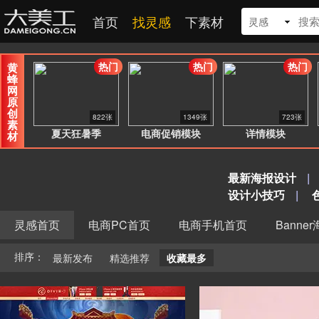
首页
找灵感
下素材
灵感
热门
热门
热门
黄
蜂
网
原
创
822张
1349张
723张
素
夏天狂暑季
电商促销模块
详情模块
材
最新海报设计
|
设计小技巧
|
灵感首页
电商PC首页
电商手机首页
Banne
排序：
最新发布
精选推荐
收藏最多