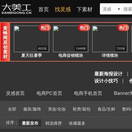
首页
找灵感
下素材
灵感
热门
热门
热门
黄
蜂
网
原
创
822张
1349张
723张
素
夏天狂暑季
电商促销模块
详情模块
材
最新海报设计
|
设计小技巧
|
灵感首页
电商PC首页
电商手机首页
Banne
全部
服装/服饰
美妆/化妆
鞋类/箱包
食品/生鲜
数码
排序：
最新发布
精选推荐
收藏最多