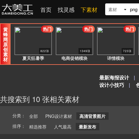
首页
找灵感
下素材
素材
热门
热门
热门
黄
蜂
网
原
创
822张
1349张
723张
素
夏天狂暑季
电商促销模块
详情模块
材
最新海报设计
|
设计小技巧
|
共搜索到 10 张相关素材
分类：
全部
PNG设计素材
高清背景图片
排序：
精选推荐
人气最高
最新发布