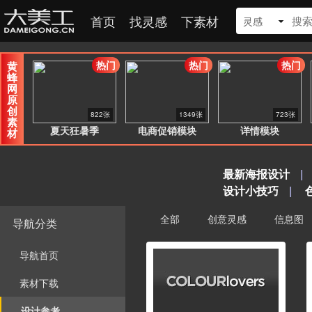
首页
找灵感
下素材
灵感
热门
热门
热门
黄
蜂
网
原
创
822张
1349张
723张
素
夏天狂暑季
电商促销模块
详情模块
材
最新海报设计
|
设计小技巧
|
全部
创意灵感
信息图
导航分类
导航首页
素材下载
设计参考