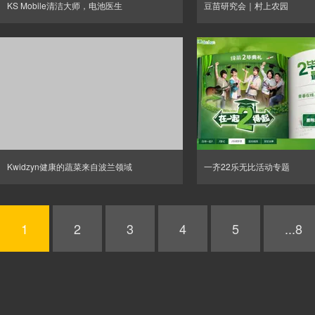
KS Mobile清洁大师，电池医生
豆苗研究会｜村上农园
Kwidzyn健康的蔬菜来自波兰领域
一齐22乐无比活动专题
1
2
3
4
5
...8