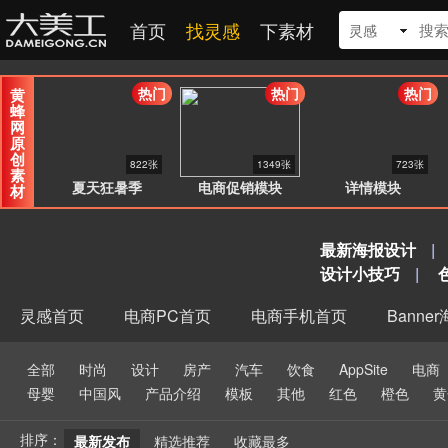
首页
找灵感
下素材
灵感
热门
热门
热门
黄
蜂
网
原
创
822张
1349张
723张
素
夏天狂暑季
电商促销模块
详情模块
材
最新海报设计
|
设计小技巧
|
灵感首页
电商PC首页
电商手机首页
Banne
全部
时尚
设计
房产
汽车
饮食
AppSite
电商
母婴
中国风
产品介绍
模板
其他
红色
橙色
黄
排序：
最新发布
精选推荐
收藏最多