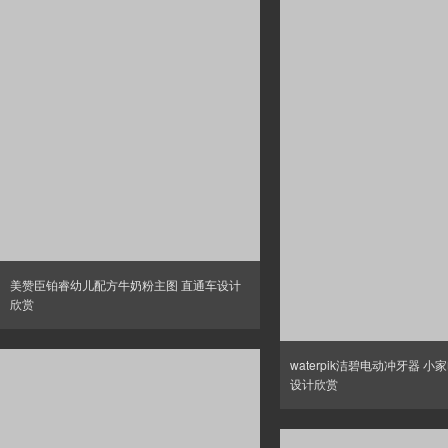
美赞臣铂睿幼儿配方牛奶粉主图 直通车设计
欣赏
waterpik洁碧电动冲牙器 小
设计欣赏