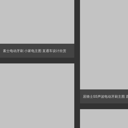
素士电动牙刷 小家电主图 直通车设计欣赏
居骑士S5声波电动牙刷主图 