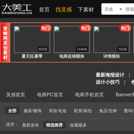
首页
找灵感
下素材
灵感
热门
热门
热门
黄
蜂
网
原
创
822张
1349张
723张
素
夏天狂暑季
电商促销模块
详情模块
材
最新海报设计
|
设计小技巧
|
灵感首页
电商PC首页
电商手机首页
Banne
全部
服装/服饰
美妆/化妆
鞋类/箱包
食品/生鲜
数码
排序：
最新发布
精选推荐
收藏最多