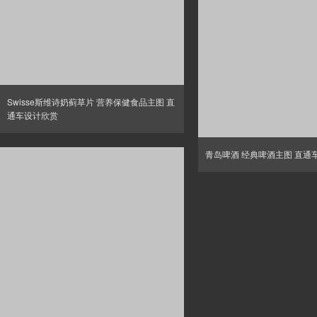
Swisse斯维诗奶蓟草片 营养保健食品主图 直
通车设计欣赏
青岛啤酒 经典啤酒主图 直通