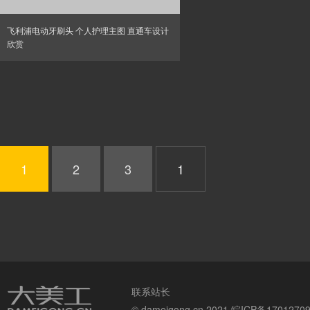
飞利浦电动牙刷头 个人护理主图 直通车设计
欣赏
1
2
3
联系站长
© dameigong.cn 2021
皖ICP备1701270