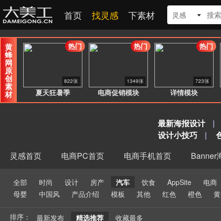
首页
找灵感
下素材
灵感
热门
热门
热门
黄
蜂
网
原
创
822张
1349张
723张
素
夏天狂暑季
电商促销模块
详情模块
材
最新海报设计
|
设计小技巧
|
灵感首页
电商PC首页
电商手机首页
Banne
全部
时尚
设计
房产
汽车
饮食
AppSite
电商
母婴
中国风
产品介绍
模板
其他
红色
橙色
黄
排序：
最新发布
精选推荐
收藏最多